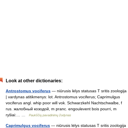
Look at other dictionaries:
Antrostomus vociferus
— niūrusis lėlys statusas T sritis zoologija
| vardynas atitikmenys: lot. Antrostomus vociferus; Caprimulgus
vociferus angl. whip poor will vok. Schwarzkehl Nachtschwalbe, f
rus. жалобный козодой, m pranc. engoulevent bois pourri, m
ryšiai:… …
Paukščių pavadinimų žodynas
Caprimulgus vociferus
— niūrusis lėlys statusas T sritis zoologija