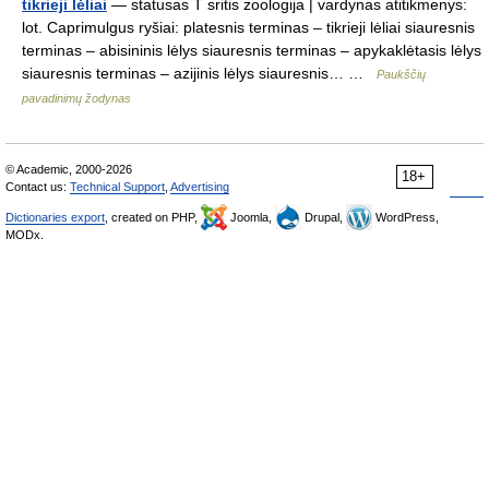
tikrieji lėliai
— statusas T sritis zoologija | vardynas atitikmenys:
lot. Caprimulgus ryšiai: platesnis terminas – tikrieji lėliai siauresnis
terminas – abisininis lėlys siauresnis terminas – apykaklėtasis lėlys
siauresnis terminas – azijinis lėlys siauresnis… …
Paukščių
pavadinimų žodynas
© Academic, 2000-2026
18+
Contact us:
Technical Support
,
Advertising
Dictionaries export
, created on PHP,
Joomla,
Drupal,
WordPress,
MODx.