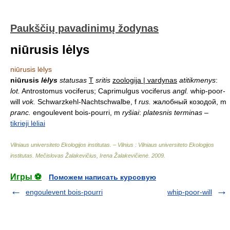
Paukščių pavadinimų žodynas
niūrusis lėlys
niūrusis lėlys
niūrusis
lėlys
statusas
T
sritis
zoologija | vardynas
atitikmenys
:
lot.
Antrostomus vociferus; Caprimulgus vociferus
angl.
whip-poor-
will
vok.
Schwarzkehl-Nachtschwalbe, f
rus.
жалобный козодой, m
pranc.
engoulevent bois-pourri, m
ryšiai
:
platesnis terminas
–
tikrieji lėliai
Vilniaus universiteto Ekologijos institutas. – Vilnius : Vilniaus universiteto Ekologijos
institutas
.
Mečislovas Žalakevičius, Irena Žalakevičienė
.
2009
.
Игры ⚽
Поможем написать курсовую
engoulevent bois-pourri
whip-poor-will