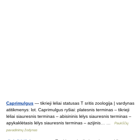
Caprimulgus
— tikrieji lėliai statusas T sritis zoologija | vardynas
atitikmenys: lot. Caprimulgus ryšiai: platesnis terminas – tikrieji
lėliai siauresnis terminas – abisininis lėlys siauresnis terminas –
apykaklėtasis lėlys siauresnis terminas – azijinis… …
Paukščių
pavadinimų žodynas