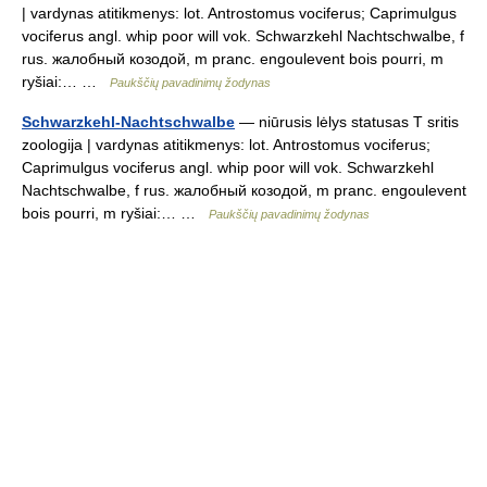
| vardynas atitikmenys: lot. Antrostomus vociferus; Caprimulgus
vociferus angl. whip poor will vok. Schwarzkehl Nachtschwalbe, f
rus. жалобный козодой, m pranc. engoulevent bois pourri, m
ryšiai:… …
Paukščių pavadinimų žodynas
Schwarzkehl-Nachtschwalbe
— niūrusis lėlys statusas T sritis
zoologija | vardynas atitikmenys: lot. Antrostomus vociferus;
Caprimulgus vociferus angl. whip poor will vok. Schwarzkehl
Nachtschwalbe, f rus. жалобный козодой, m pranc. engoulevent
bois pourri, m ryšiai:… …
Paukščių pavadinimų žodynas