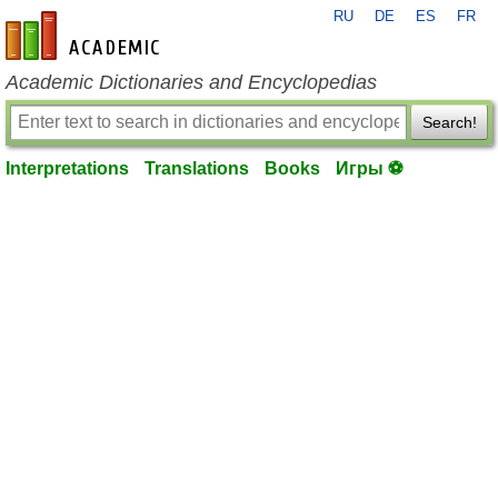
RU
DE
ES
FR
en-academic.com
Academic Dictionaries and Encyclopedias
Search!
Interpretations
Translations
Books
Игры ⚽